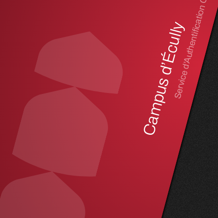
Service d’Authentification Central
Campus d’Écully